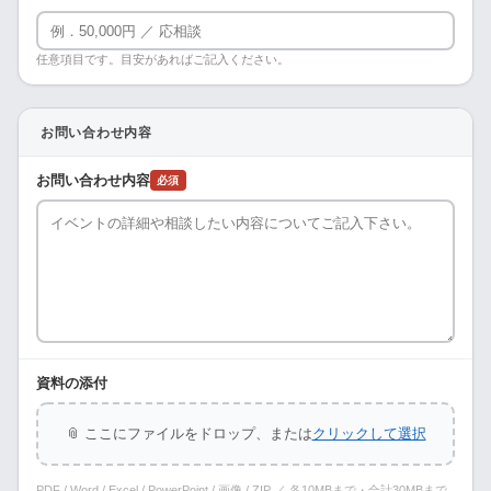
任意項目です。目安があればご記入ください。
お問い合わせ内容
お問い合わせ内容
必須
資料の添付
📎 ここにファイルをドロップ、または
クリックして選択
PDF / Word / Excel / PowerPoint / 画像 / ZIP ／ 各10MBまで・合計30MBまで