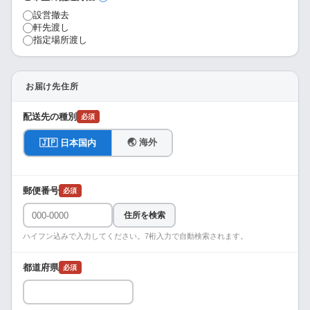
設営撤去
軒先渡し
指定場所渡し
お届け先住所
配送先の種別
必須
🌏 海外
🇯🇵 日本国内
郵便番号
必須
住所を検索
ハイフン込みで入力してください。7桁入力で自動検索されます。
都道府県
必須