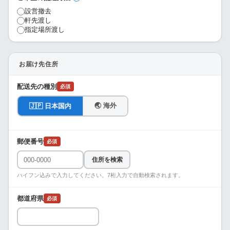
設営撤去
軒先渡し
指定場所渡し
お届け先住所
配送先の種別
必須
🌏 海外
🇯🇵 日本国内
郵便番号
必須
住所を検索
ハイフン込みで入力してください。7桁入力で自動検索されます。
都道府県
必須