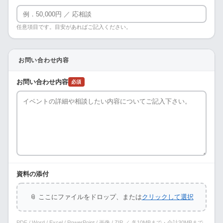
任意項目です。目安があればご記入ください。
お問い合わせ内容
お問い合わせ内容
必須
資料の添付
📎 ここにファイルをドロップ、または
クリックして選択
PDF / Word / Excel / PowerPoint / 画像 / ZIP ／ 各10MBまで・合計30MBまで