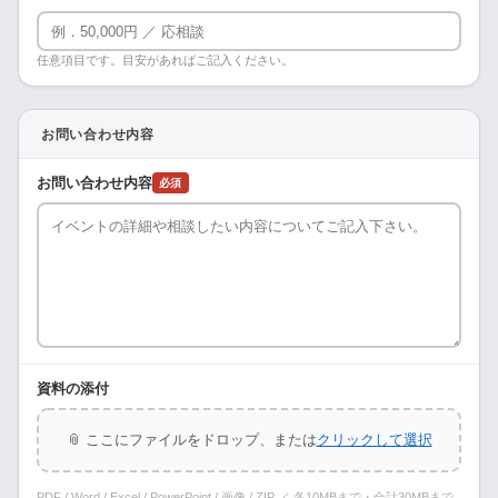
任意項目です。目安があればご記入ください。
お問い合わせ内容
お問い合わせ内容
必須
資料の添付
📎 ここにファイルをドロップ、または
クリックして選択
PDF / Word / Excel / PowerPoint / 画像 / ZIP ／ 各10MBまで・合計30MBまで