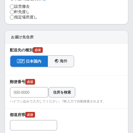
設営撤去
軒先渡し
指定場所渡し
お届け先住所
配送先の種別
必須
🌏 海外
🇯🇵 日本国内
郵便番号
必須
住所を検索
ハイフン込みで入力してください。7桁入力で自動検索されます。
都道府県
必須