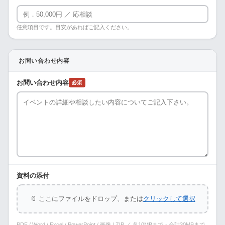
任意項目です。目安があればご記入ください。
お問い合わせ内容
お問い合わせ内容
必須
資料の添付
📎 ここにファイルをドロップ、または
クリックして選択
PDF / Word / Excel / PowerPoint / 画像 / ZIP ／ 各10MBまで・合計30MBまで