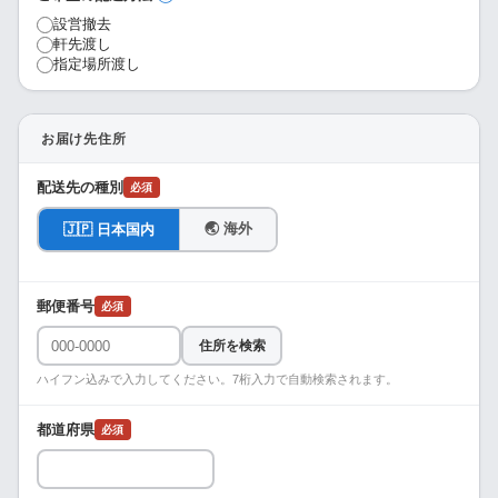
設営撤去
軒先渡し
指定場所渡し
お届け先住所
配送先の種別
必須
🌏 海外
🇯🇵 日本国内
郵便番号
必須
住所を検索
ハイフン込みで入力してください。7桁入力で自動検索されます。
都道府県
必須