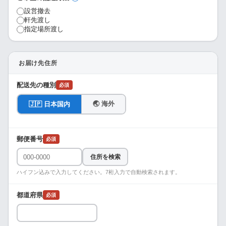
設営撤去
軒先渡し
指定場所渡し
お届け先住所
配送先の種別
必須
🌏 海外
🇯🇵 日本国内
郵便番号
必須
住所を検索
ハイフン込みで入力してください。7桁入力で自動検索されます。
都道府県
必須