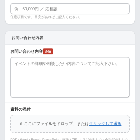
任意項目です。目安があればご記入ください。
お問い合わせ内容
お問い合わせ内容
必須
資料の添付
📎 ここにファイルをドロップ、または
クリックして選択
PDF / Word / Excel / PowerPoint / 画像 / ZIP ／ 各10MBまで・合計30MBまで