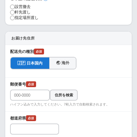
設営撤去
軒先渡し
指定場所渡し
お届け先住所
配送先の種別
必須
🌏 海外
🇯🇵 日本国内
郵便番号
必須
住所を検索
ハイフン込みで入力してください。7桁入力で自動検索されます。
都道府県
必須