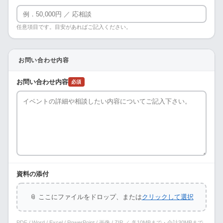
任意項目です。目安があればご記入ください。
お問い合わせ内容
お問い合わせ内容
必須
資料の添付
📎 ここにファイルをドロップ、または
クリックして選択
PDF / Word / Excel / PowerPoint / 画像 / ZIP ／ 各10MBまで・合計30MBまで