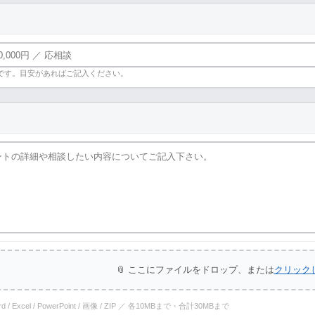
です。目安があればご記入ください。
📎 ここにファイルをドロップ、または
クリック
ord / Excel / PowerPoint / 画像 / ZIP ／ 各10MBまで・合計30MBまで