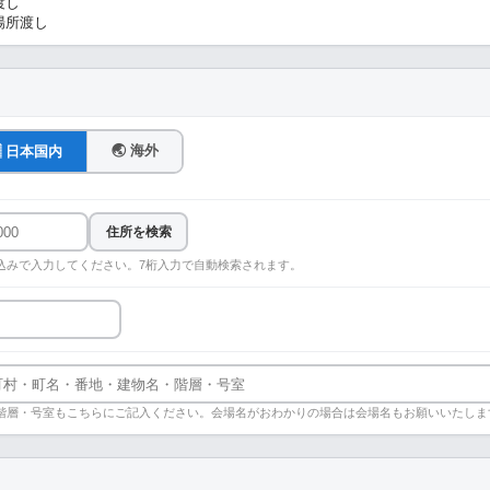
渡し
場所渡し
🌏 海外
🇵 日本国内
住所を検索
込みで入力してください。7桁入力で自動検索されます。
階層・号室もこちらにご記入ください。会場名がおわかりの場合は会場名もお願いいたしま