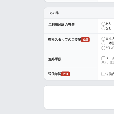
その他
あり
ご利用経験の有無
なし
日本
弊社スタッフのご要望
必須
日本
どち
メー
連絡手段
基本、電
送信
送信確認
必須