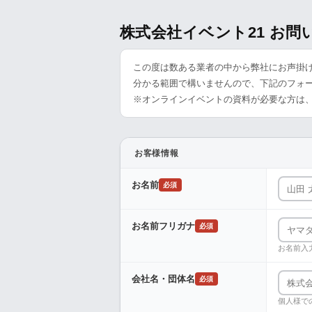
株式会社イベント21 お
この度は数ある業者の中から弊社にお声掛
分かる範囲で構いませんので、下記のフォ
※オンラインイベントの資料が必要な方は
お客様情報
お名前
必須
お名前フリガナ
必須
お名前入
会社名・団体名
必須
個人様で