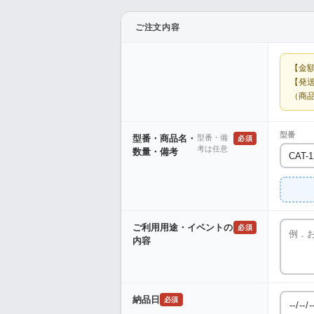
ご注文内容
【金
【発
（商
型番
型番・商品名・
型番・備
必須
考は任意
数量・備考
ご利用用途・イベントの
必須
内容
納品日
必須