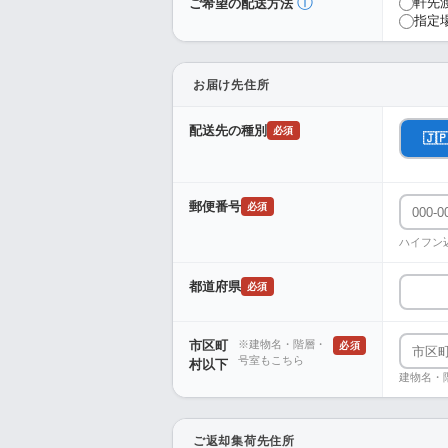
ⓘ
軒先
ご希望の配送方法
指定
お届け先住所
配送先の種別
必須
🇯
郵便番号
必須
ハイフン
都道府県
必須
市区町
※建物名・階層・
必須
号室もこちら
村以下
建物名・
ご返却集荷先住所