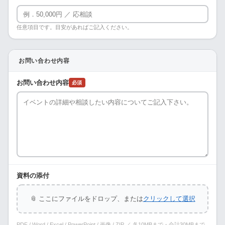
任意項目です。目安があればご記入ください。
お問い合わせ内容
お問い合わせ内容
必須
資料の添付
📎 ここにファイルをドロップ、または
クリックして選択
PDF / Word / Excel / PowerPoint / 画像 / ZIP ／ 各10MBまで・合計30MBまで