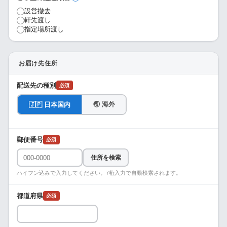
設営撤去
軒先渡し
指定場所渡し
お届け先住所
配送先の種別
必須
🌏 海外
🇯🇵 日本国内
郵便番号
必須
住所を検索
ハイフン込みで入力してください。7桁入力で自動検索されます。
都道府県
必須