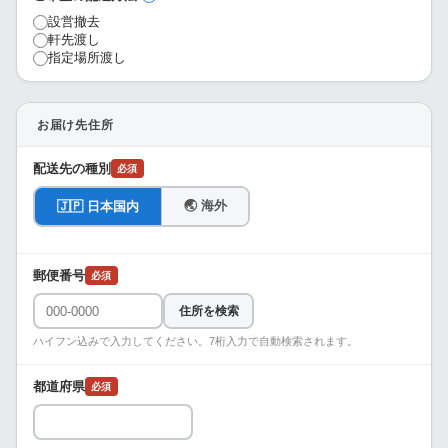
設営撤去
軒先渡し
指定場所渡し
お届け先住所
配送先の種別
必須
🌏 海外
🇯🇵 日本国内
郵便番号
必須
住所を検索
ハイフン込みで入力してください。7桁入力で自動検索されます。
都道府県
必須