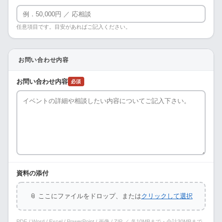
任意項目です。目安があればご記入ください。
お問い合わせ内容
お問い合わせ内容
必須
資料の添付
📎 ここにファイルをドロップ、または
クリックして選択
PDF / Word / Excel / PowerPoint / 画像 / ZIP ／ 各10MBまで・合計30MBまで