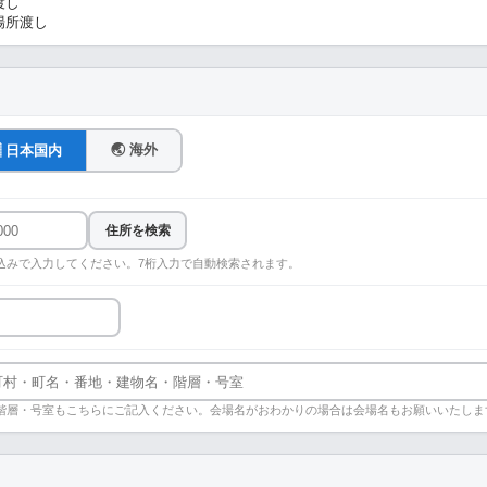
渡し
場所渡し
🌏 海外
🇵 日本国内
住所を検索
込みで入力してください。7桁入力で自動検索されます。
階層・号室もこちらにご記入ください。会場名がおわかりの場合は会場名もお願いいたしま