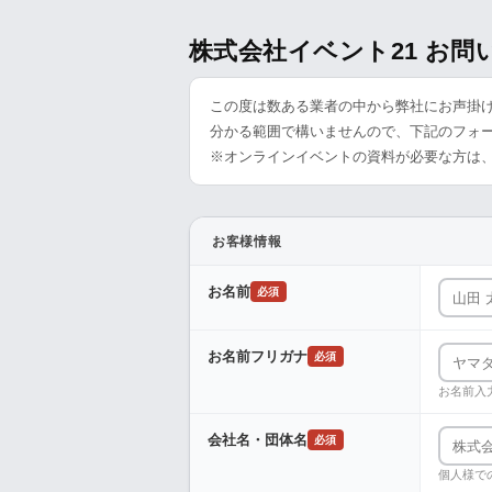
株式会社イベント21 お
この度は数ある業者の中から弊社にお声掛
分かる範囲で構いませんので、下記のフォ
※オンラインイベントの資料が必要な方は
お客様情報
お名前
必須
お名前フリガナ
必須
お名前入
会社名・団体名
必須
個人様で