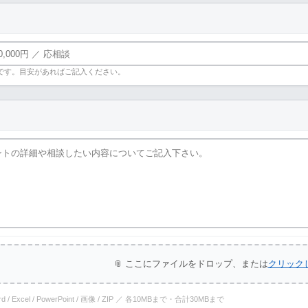
です。目安があればご記入ください。
📎 ここにファイルをドロップ、または
クリック
ord / Excel / PowerPoint / 画像 / ZIP ／ 各10MBまで・合計30MBまで