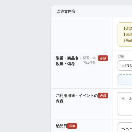
ご注文内容
【金
【発
（商
型番
型番・商品名・
型番・備
必須
考は任意
数量・備考
ご利用用途・イベントの
必須
内容
納品日
必須