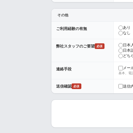
その他
あり
ご利用経験の有無
なし
日本
弊社スタッフのご要望
必須
日本
どち
メー
連絡手段
基本、電
送信
送信確認
必須