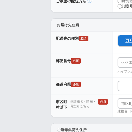
ⓘ
軒先
ご希望の配送方法
指定
お届け先住所
配送先の種別
必須
🇯
郵便番号
必須
ハイフン
都道府県
必須
市区町
※建物名・階層・
必須
号室もこちら
村以下
建物名・
ご返却集荷先住所