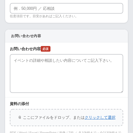
任意項目です。目安があればご記入ください。
お問い合わせ内容
お問い合わせ内容
必須
資料の添付
📎 ここにファイルをドロップ、または
クリックして選択
PDF / Word / Excel / PowerPoint / 画像 / ZIP ／ 各10MBまで・合計30MBまで