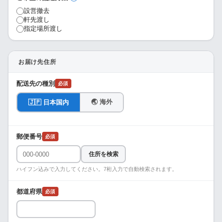
設営撤去
軒先渡し
指定場所渡し
お届け先住所
配送先の種別
必須
🌏 海外
🇯🇵 日本国内
郵便番号
必須
住所を検索
ハイフン込みで入力してください。7桁入力で自動検索されます。
都道府県
必須