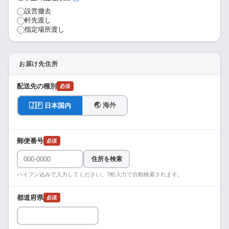
設営撤去
軒先渡し
指定場所渡し
お届け先住所
配送先の種別
必須
🌏 海外
🇯🇵 日本国内
郵便番号
必須
住所を検索
ハイフン込みで入力してください。7桁入力で自動検索されます。
都道府県
必須