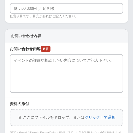
任意項目です。目安があればご記入ください。
お問い合わせ内容
お問い合わせ内容
必須
資料の添付
📎 ここにファイルをドロップ、または
クリックして選択
PDF / Word / Excel / PowerPoint / 画像 / ZIP ／ 各10MBまで・合計30MBまで