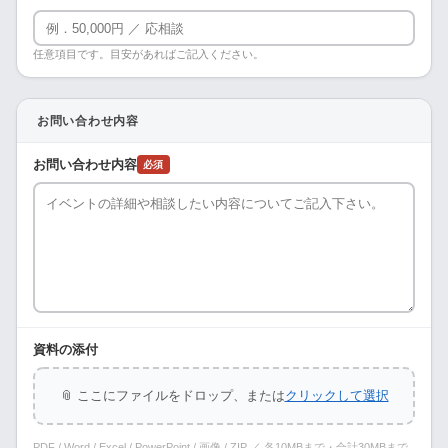
任意項目です。目安があればご記入ください。
お問い合わせ内容
お問い合わせ内容
必須
資料の添付
📎 ここにファイルをドロップ、または
クリックして選択
PDF / Word / Excel / PowerPoint / 画像 / ZIP ／ 各10MBまで・合計30MBまで