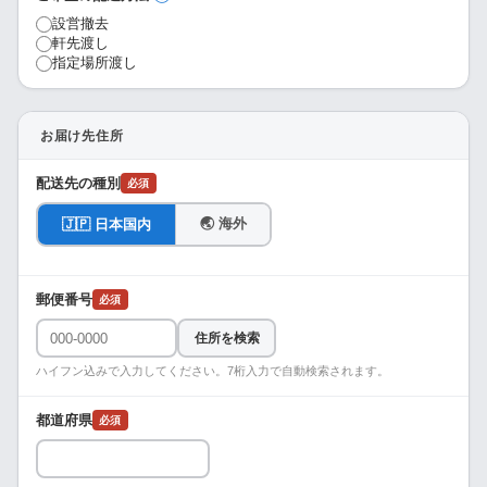
設営撤去
軒先渡し
指定場所渡し
お届け先住所
配送先の種別
必須
🌏 海外
🇯🇵 日本国内
郵便番号
必須
住所を検索
ハイフン込みで入力してください。7桁入力で自動検索されます。
都道府県
必須