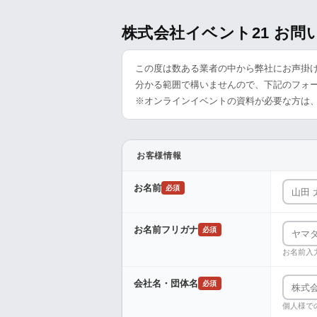
株式会社イベント21 お
この度は数ある業者の中から弊社にお声掛
分かる範囲で構いませんので、下記のフォ
※オンラインイベントの資料が必要な方は
お客様情報
お名前
必須
お名前フリガナ
必須
お名前入
会社名・団体名
必須
個人様で