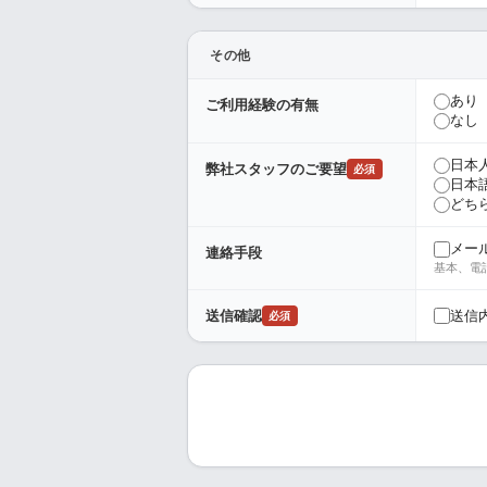
その他
あり
ご利用経験の有無
なし
日本
弊社スタッフのご要望
必須
日本
どち
メー
連絡手段
基本、電
送信
送信確認
必須