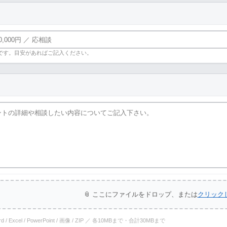
です。目安があればご記入ください。
📎 ここにファイルをドロップ、または
クリック
ord / Excel / PowerPoint / 画像 / ZIP ／ 各10MBまで・合計30MBまで