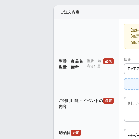
ご注文内容
【金
【発
（商
型番
型番・商品名・
型番・備
必須
考は任意
数量・備考
ご利用用途・イベントの
必須
内容
納品日
必須