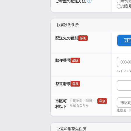
ⓘ
軒先
ご希望の配送方法
指定
お届け先住所
配送先の種別
必須
🇯
郵便番号
必須
ハイフン
都道府県
必須
市区町
※建物名・階層・
必須
号室もこちら
村以下
建物名・
ご返却集荷先住所