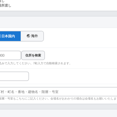
渡し
場所渡し
🌏 海外
🇵 日本国内
住所を検索
込みで入力してください。7桁入力で自動検索されます。
階層・号室もこちらにご記入ください。会場名がおわかりの場合は会場名もお願いいたしま