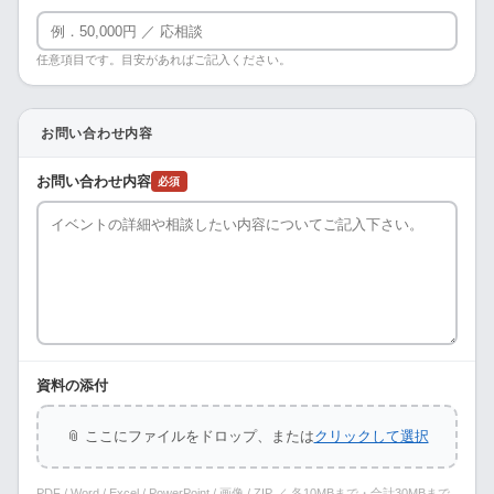
任意項目です。目安があればご記入ください。
お問い合わせ内容
お問い合わせ内容
必須
資料の添付
📎 ここにファイルをドロップ、または
クリックして選択
PDF / Word / Excel / PowerPoint / 画像 / ZIP ／ 各10MBまで・合計30MBまで