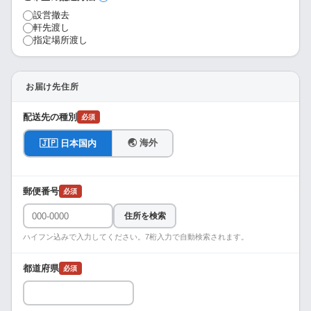
設営撤去
軒先渡し
指定場所渡し
お届け先住所
配送先の種別
必須
🌏 海外
🇯🇵 日本国内
郵便番号
必須
住所を検索
ハイフン込みで入力してください。7桁入力で自動検索されます。
都道府県
必須