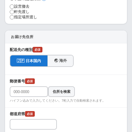
設営撤去
軒先渡し
指定場所渡し
お届け先住所
配送先の種別
必須
🌏 海外
🇯🇵 日本国内
郵便番号
必須
住所を検索
ハイフン込みで入力してください。7桁入力で自動検索されます。
都道府県
必須