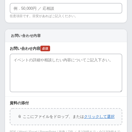
任意項目です。目安があればご記入ください。
お問い合わせ内容
お問い合わせ内容
必須
資料の添付
📎 ここにファイルをドロップ、または
クリックして選択
PDF / Word / Excel / PowerPoint / 画像 / ZIP ／ 各10MBまで・合計30MBまで