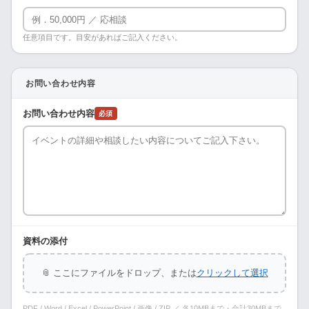
任意項目です。目安があればご記入ください。
お問い合わせ内容
お問い合わせ内容
必須
資料の添付
📎 ここにファイルをドロップ、または
クリックして選択
PDF / Word / Excel / PowerPoint / 画像 / ZIP ／ 各10MBまで・合計30MBまで