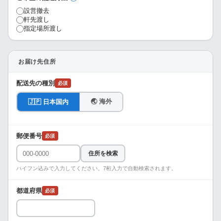
設営撤去
軒先渡し
指定場所渡し
お届け先住所
配送先の種別
必須
🌏 海外
🇯🇵 日本国内
郵便番号
必須
住所を検索
ハイフン込みで入力してください。7桁入力で自動検索されます。
都道府県
必須