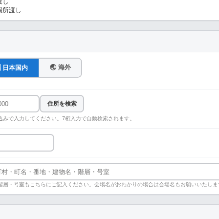
渡し
場所渡し
🌏 海外
🇵 日本国内
住所を検索
込みで入力してください。7桁入力で自動検索されます。
階層・号室もこちらにご記入ください。会場名がおわかりの場合は会場名もお願いいたしま