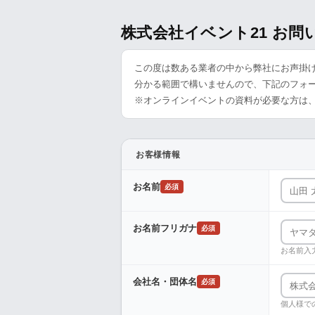
株式会社イベント21 お
この度は数ある業者の中から弊社にお声掛
分かる範囲で構いませんので、下記のフォ
※オンラインイベントの資料が必要な方は
お客様情報
お名前
必須
お名前フリガナ
必須
お名前入
会社名・団体名
必須
個人様で