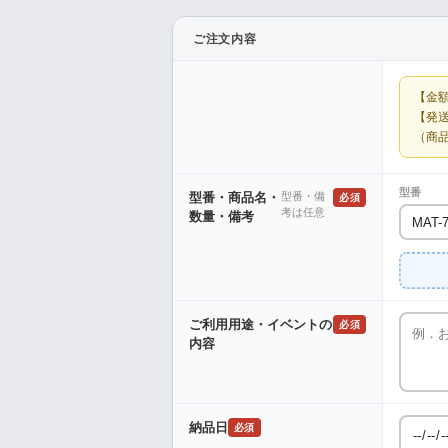
ご注文内容
【金
【発
（商
型番
型番・商品名・
型番・備
必須
考は任意
数量・備考
ご利用用途・イベントの
必須
内容
納品日
必須