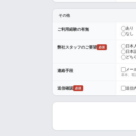
その他
あり
ご利用経験の有無
なし
日本
弊社スタッフのご要望
必須
日本
どち
メー
連絡手段
基本、電
送信
送信確認
必須