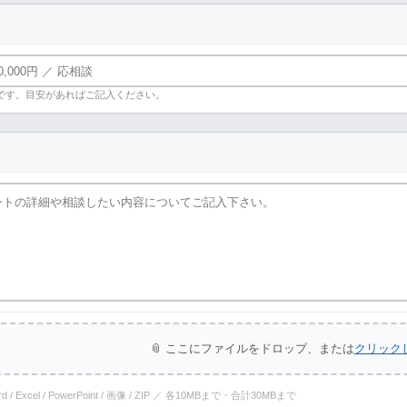
です。目安があればご記入ください。
📎 ここにファイルをドロップ、または
クリック
ord / Excel / PowerPoint / 画像 / ZIP ／ 各10MBまで・合計30MBまで