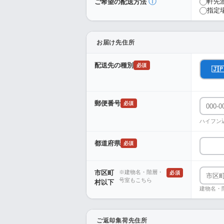
ⓘ
軒先
ご希望の配送方法
指定
お届け先住所
配送先の種別
必須
🇯
郵便番号
必須
ハイフン
都道府県
必須
市区町
※建物名・階層・
必須
号室もこちら
村以下
建物名・
ご返却集荷先住所