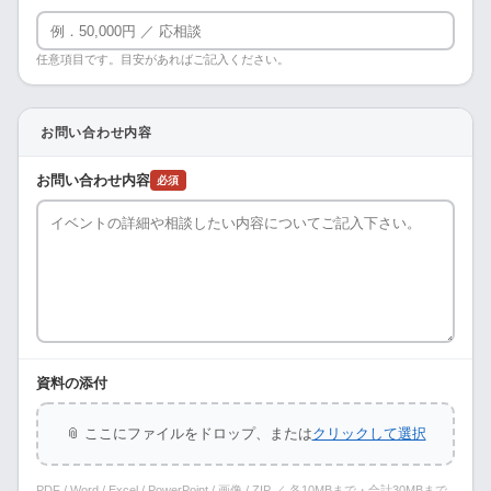
任意項目です。目安があればご記入ください。
お問い合わせ内容
お問い合わせ内容
必須
資料の添付
📎 ここにファイルをドロップ、または
クリックして選択
PDF / Word / Excel / PowerPoint / 画像 / ZIP ／ 各10MBまで・合計30MBまで