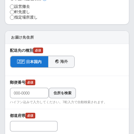
設営撤去
軒先渡し
指定場所渡し
お届け先住所
配送先の種別
必須
🌏 海外
🇯🇵 日本国内
郵便番号
必須
住所を検索
ハイフン込みで入力してください。7桁入力で自動検索されます。
都道府県
必須