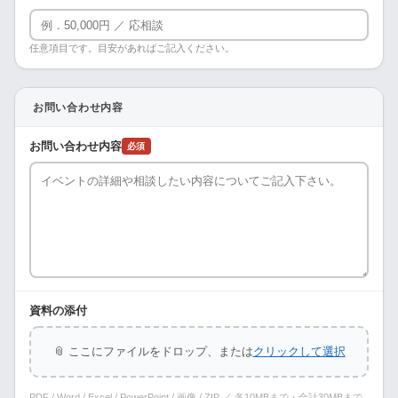
任意項目です。目安があればご記入ください。
お問い合わせ内容
お問い合わせ内容
必須
資料の添付
📎 ここにファイルをドロップ、または
クリックして選択
PDF / Word / Excel / PowerPoint / 画像 / ZIP ／ 各10MBまで・合計30MBまで