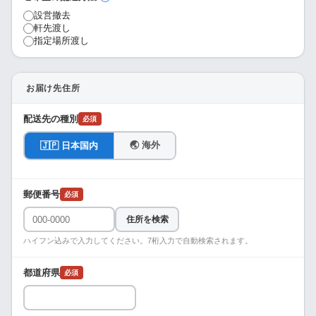
設営撤去
軒先渡し
指定場所渡し
お届け先住所
配送先の種別
必須
🌏 海外
🇯🇵 日本国内
郵便番号
必須
住所を検索
ハイフン込みで入力してください。7桁入力で自動検索されます。
都道府県
必須