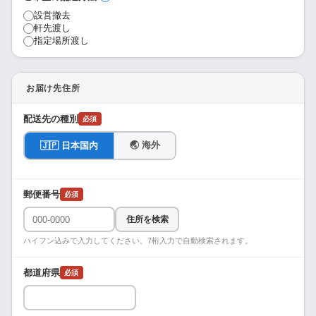
設営撤去
軒先渡し
指定場所渡し
お届け先住所
配送先の種別
必須
🌏 海外
🇯🇵 日本国内
郵便番号
必須
住所を検索
ハイフン込みで入力してください。7桁入力で自動検索されます。
都道府県
必須