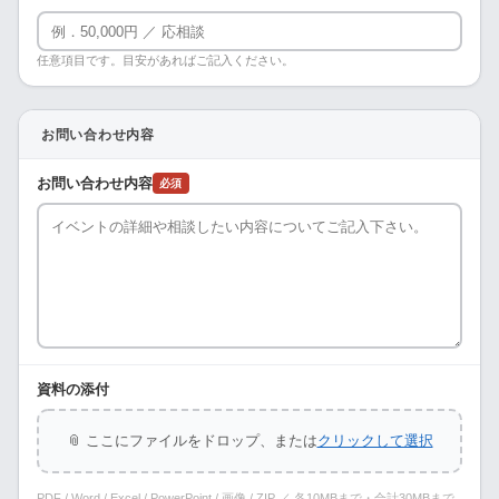
任意項目です。目安があればご記入ください。
お問い合わせ内容
お問い合わせ内容
必須
資料の添付
📎 ここにファイルをドロップ、または
クリックして選択
PDF / Word / Excel / PowerPoint / 画像 / ZIP ／ 各10MBまで・合計30MBまで