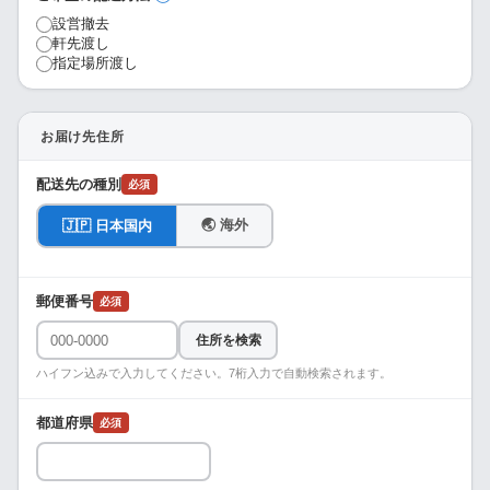
設営撤去
軒先渡し
指定場所渡し
お届け先住所
配送先の種別
必須
🌏 海外
🇯🇵 日本国内
郵便番号
必須
住所を検索
ハイフン込みで入力してください。7桁入力で自動検索されます。
都道府県
必須