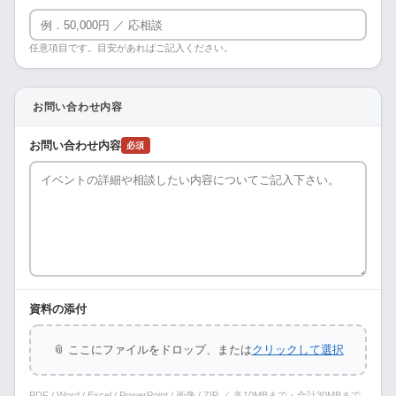
任意項目です。目安があればご記入ください。
お問い合わせ内容
お問い合わせ内容
必須
資料の添付
📎 ここにファイルをドロップ、または
クリックして選択
PDF / Word / Excel / PowerPoint / 画像 / ZIP ／ 各10MBまで・合計30MBまで