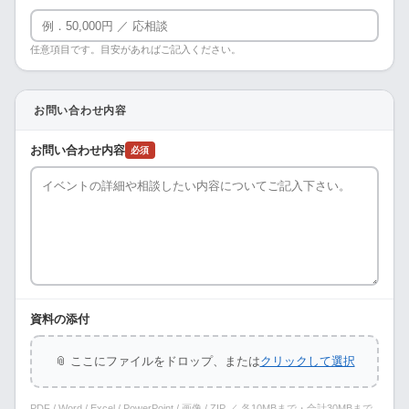
任意項目です。目安があればご記入ください。
お問い合わせ内容
お問い合わせ内容
必須
資料の添付
📎 ここにファイルをドロップ、または
クリックして選択
PDF / Word / Excel / PowerPoint / 画像 / ZIP ／ 各10MBまで・合計30MBまで