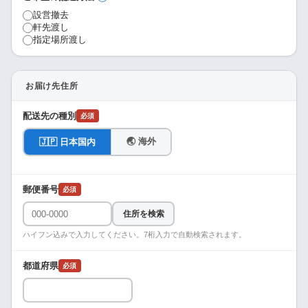
設営撤去
軒先渡し
指定場所渡し
お届け先住所
配送先の種別
必須
🌏 海外
🇯🇵 日本国内
郵便番号
必須
住所を検索
ハイフン込みで入力してください。7桁入力で自動検索されます。
都道府県
必須