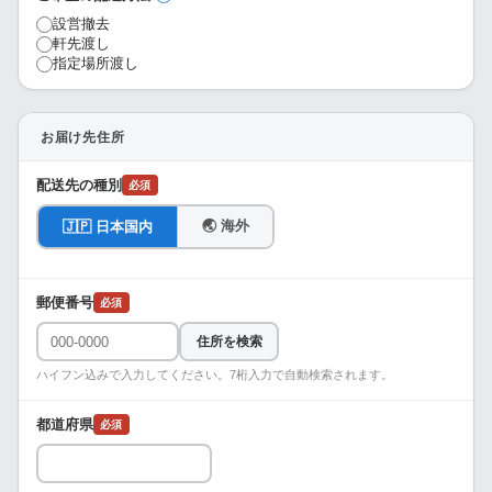
設営撤去
軒先渡し
指定場所渡し
お届け先住所
配送先の種別
必須
🌏 海外
🇯🇵 日本国内
郵便番号
必須
住所を検索
ハイフン込みで入力してください。7桁入力で自動検索されます。
都道府県
必須