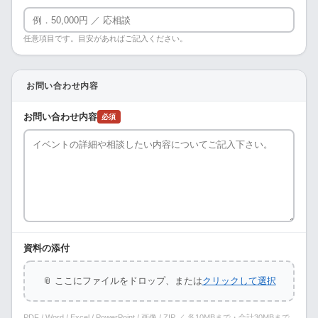
任意項目です。目安があればご記入ください。
お問い合わせ内容
お問い合わせ内容
必須
資料の添付
📎 ここにファイルをドロップ、または
クリックして選択
PDF / Word / Excel / PowerPoint / 画像 / ZIP ／ 各10MBまで・合計30MBまで