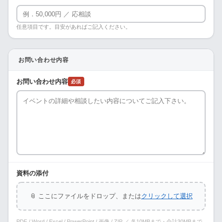
任意項目です。目安があればご記入ください。
お問い合わせ内容
お問い合わせ内容
必須
資料の添付
📎 ここにファイルをドロップ、または
クリックして選択
PDF / Word / Excel / PowerPoint / 画像 / ZIP ／ 各10MBまで・合計30MBまで