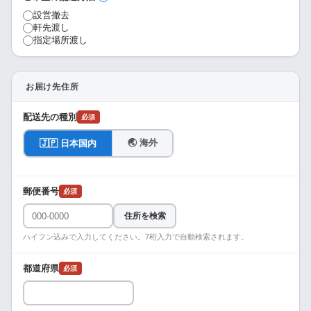
設営撤去
軒先渡し
指定場所渡し
お届け先住所
配送先の種別
必須
🌏 海外
🇯🇵 日本国内
郵便番号
必須
住所を検索
ハイフン込みで入力してください。7桁入力で自動検索されます。
都道府県
必須