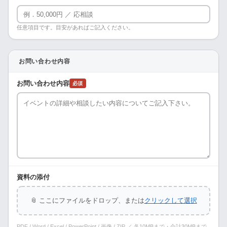
任意項目です。目安があればご記入ください。
お問い合わせ内容
お問い合わせ内容
必須
資料の添付
📎 ここにファイルをドロップ、または
クリックして選択
PDF / Word / Excel / PowerPoint / 画像 / ZIP ／ 各10MBまで・合計30MBまで