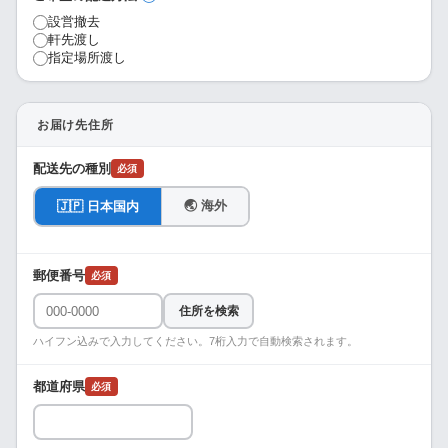
設営撤去
軒先渡し
指定場所渡し
お届け先住所
配送先の種別
必須
🌏 海外
🇯🇵 日本国内
郵便番号
必須
住所を検索
ハイフン込みで入力してください。7桁入力で自動検索されます。
都道府県
必須