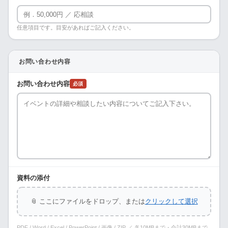
任意項目です。目安があればご記入ください。
お問い合わせ内容
お問い合わせ内容
必須
資料の添付
📎 ここにファイルをドロップ、または
クリックして選択
PDF / Word / Excel / PowerPoint / 画像 / ZIP ／ 各10MBまで・合計30MBまで