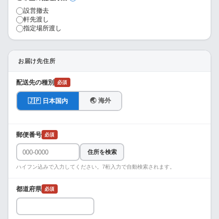
設営撤去
軒先渡し
指定場所渡し
お届け先住所
配送先の種別
必須
🌏 海外
🇯🇵 日本国内
郵便番号
必須
住所を検索
ハイフン込みで入力してください。7桁入力で自動検索されます。
都道府県
必須