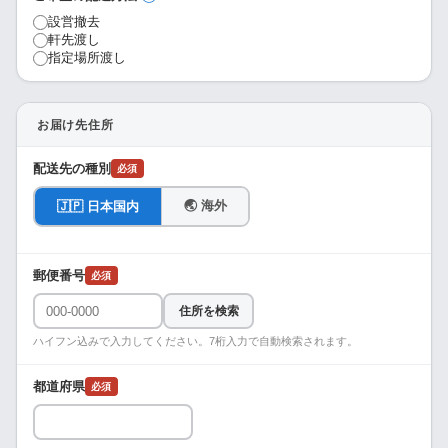
設営撤去
軒先渡し
指定場所渡し
お届け先住所
配送先の種別
必須
🌏 海外
🇯🇵 日本国内
郵便番号
必須
住所を検索
ハイフン込みで入力してください。7桁入力で自動検索されます。
都道府県
必須