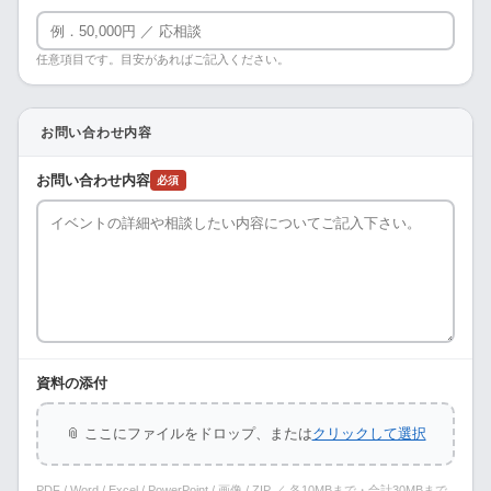
任意項目です。目安があればご記入ください。
お問い合わせ内容
お問い合わせ内容
必須
資料の添付
📎 ここにファイルをドロップ、または
クリックして選択
PDF / Word / Excel / PowerPoint / 画像 / ZIP ／ 各10MBまで・合計30MBまで