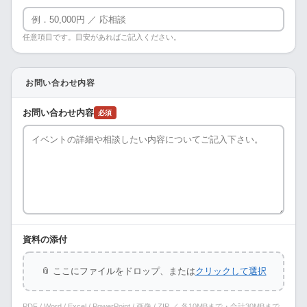
任意項目です。目安があればご記入ください。
お問い合わせ内容
お問い合わせ内容
必須
資料の添付
📎 ここにファイルをドロップ、または
クリックして選択
PDF / Word / Excel / PowerPoint / 画像 / ZIP ／ 各10MBまで・合計30MBまで