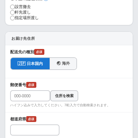
設営撤去
軒先渡し
指定場所渡し
お届け先住所
配送先の種別
必須
🌏 海外
🇯🇵 日本国内
郵便番号
必須
住所を検索
ハイフン込みで入力してください。7桁入力で自動検索されます。
都道府県
必須