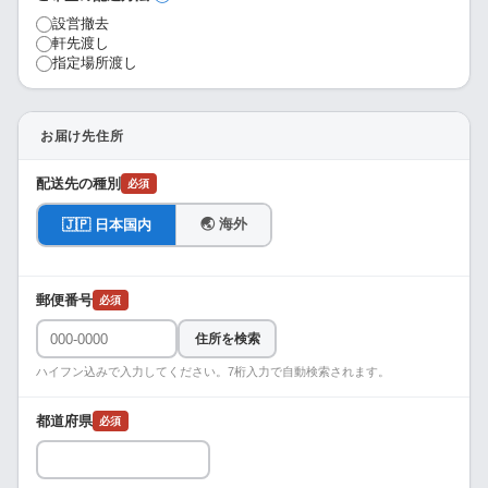
設営撤去
軒先渡し
指定場所渡し
お届け先住所
配送先の種別
必須
🌏 海外
🇯🇵 日本国内
郵便番号
必須
住所を検索
ハイフン込みで入力してください。7桁入力で自動検索されます。
都道府県
必須