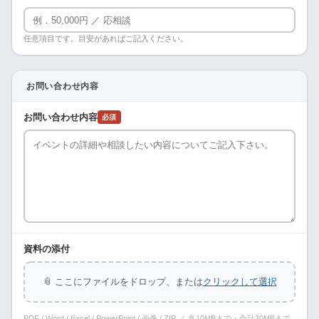
任意項目です。目安があればご記入ください。
お問い合わせ内容
お問い合わせ内容
必須
資料の添付
📎 ここにファイルをドロップ、または
クリックして選択
PDF / Word / Excel / PowerPoint / 画像 / ZIP ／ 各10MBまで・合計30MBまで