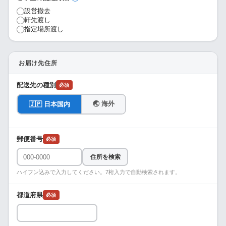
設営撤去
軒先渡し
指定場所渡し
お届け先住所
配送先の種別
必須
🌏 海外
🇯🇵 日本国内
郵便番号
必須
住所を検索
ハイフン込みで入力してください。7桁入力で自動検索されます。
都道府県
必須