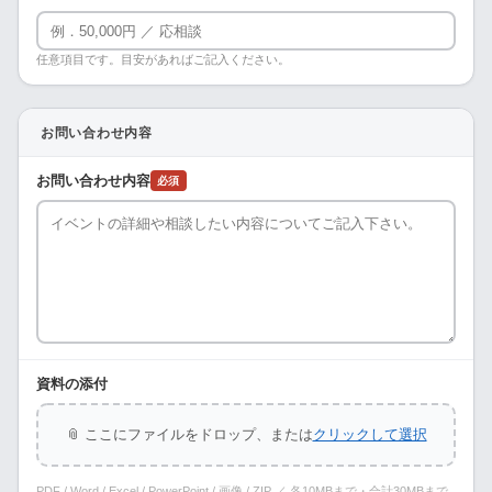
任意項目です。目安があればご記入ください。
お問い合わせ内容
お問い合わせ内容
必須
資料の添付
📎 ここにファイルをドロップ、または
クリックして選択
PDF / Word / Excel / PowerPoint / 画像 / ZIP ／ 各10MBまで・合計30MBまで