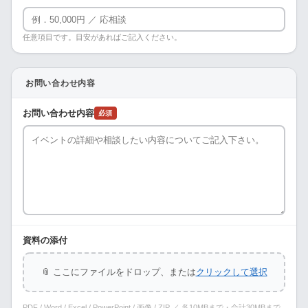
任意項目です。目安があればご記入ください。
お問い合わせ内容
お問い合わせ内容
必須
資料の添付
📎 ここにファイルをドロップ、または
クリックして選択
PDF / Word / Excel / PowerPoint / 画像 / ZIP ／ 各10MBまで・合計30MBまで