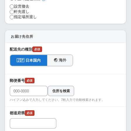
設営撤去
軒先渡し
指定場所渡し
お届け先住所
配送先の種別
必須
🌏 海外
🇯🇵 日本国内
郵便番号
必須
住所を検索
ハイフン込みで入力してください。7桁入力で自動検索されます。
都道府県
必須