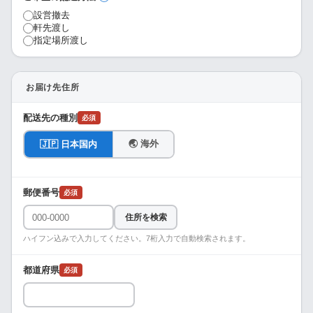
設営撤去
軒先渡し
指定場所渡し
お届け先住所
配送先の種別
必須
🌏 海外
🇯🇵 日本国内
郵便番号
必須
住所を検索
ハイフン込みで入力してください。7桁入力で自動検索されます。
都道府県
必須