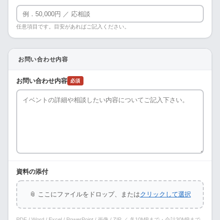
任意項目です。目安があればご記入ください。
お問い合わせ内容
お問い合わせ内容
必須
資料の添付
📎 ここにファイルをドロップ、または
クリックして選択
PDF / Word / Excel / PowerPoint / 画像 / ZIP ／ 各10MBまで・合計30MBまで