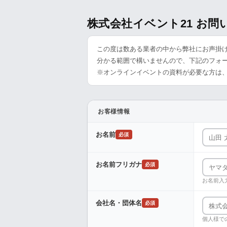
株式会社イベント21 お
この度は数ある業者の中から弊社にお声掛
分かる範囲で構いませんので、下記のフォ
※オンラインイベントの資料が必要な方は
お客様情報
お名前
必須
お名前フリガナ
必須
お名前入
会社名・団体名
必須
個人様で