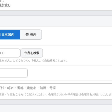
渡し
場所渡し
🌏 海外
🇵 日本国内
住所を検索
込みで入力してください。7桁入力で自動検索されます。
階層・号室もこちらにご記入ください。会場名がおわかりの場合は会場名もお願いいたしま