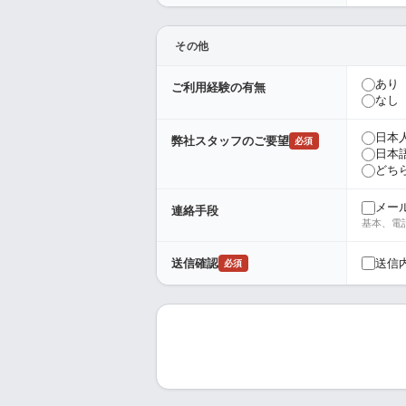
その他
あり
ご利用経験の有無
なし
日本
弊社スタッフのご要望
必須
日本
どち
メー
連絡手段
基本、電
送信
送信確認
必須