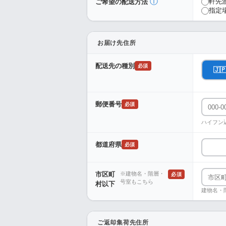
ⓘ
軒先
ご希望の配送方法
指定
お届け先住所
配送先の種別
必須
🇯
郵便番号
必須
ハイフン
都道府県
必須
市区町
※建物名・階層・
必須
号室もこちら
村以下
建物名・
ご返却集荷先住所