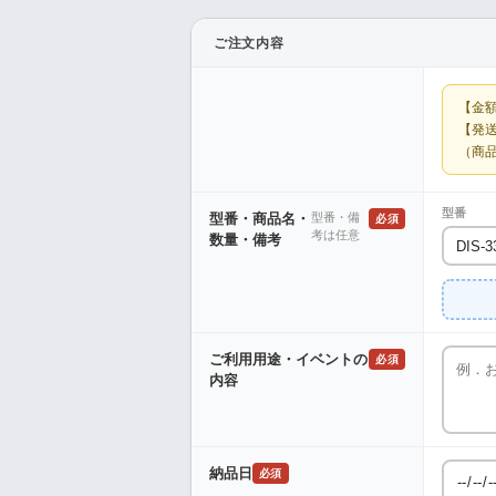
ご注文内容
【金
【発
（商
型番
型番・商品名・
型番・備
必須
考は任意
数量・備考
ご利用用途・イベントの
必須
内容
納品日
必須