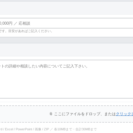
です。目安があればご記入ください。
📎 ここにファイルをドロップ、または
クリック
ord / Excel / PowerPoint / 画像 / ZIP ／ 各10MBまで・合計30MBまで