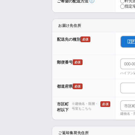
ⓘ
軒先
ご希望の配送方法
指定
お届け先住所
配送先の種別
必須
🇯
郵便番号
必須
ハイフン
都道府県
必須
市区町
※建物名・階層・
必須
号室もこちら
村以下
建物名・
ご返却集荷先住所