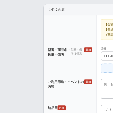
ご注文内容
【金
【発
（商
型番
型番・商品名・
型番・備
必須
考は任意
数量・備考
ご利用用途・イベントの
必須
内容
納品日
必須