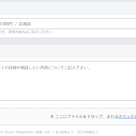
です。目安があればご記入ください。
📎 ここにファイルをドロップ、または
クリック
ord / Excel / PowerPoint / 画像 / ZIP ／ 各10MBまで・合計30MBまで