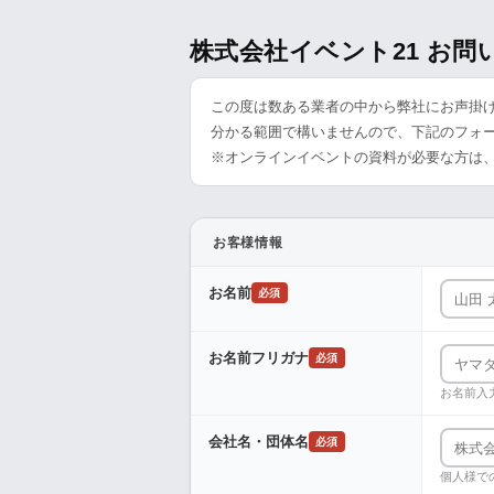
株式会社イベント21 お
この度は数ある業者の中から弊社にお声掛
分かる範囲で構いませんので、下記のフォ
※オンラインイベントの資料が必要な方は
お客様情報
お名前
必須
お名前フリガナ
必須
お名前入
会社名・団体名
必須
個人様で