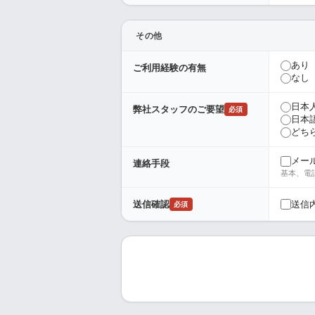
その他
あり
ご利用経験の有無
なし
日本
弊社スタッフのご要望
必須
日本
どち
メー
連絡手段
基本、電
送信
送信確認
必須