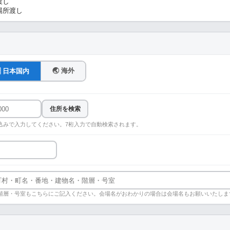
渡し
場所渡し
🌏 海外
🇵 日本国内
住所を検索
込みで入力してください。7桁入力で自動検索されます。
階層・号室もこちらにご記入ください。会場名がおわかりの場合は会場名もお願いいたしま