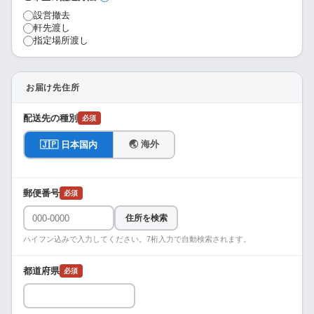
設営撤去
軒先渡し
指定場所渡し
お届け先住所
配送先の種別
必須
🌏 海外
🇯🇵 日本国内
郵便番号
必須
住所を検索
ハイフン込みで入力してください。7桁入力で自動検索されます。
都道府県
必須