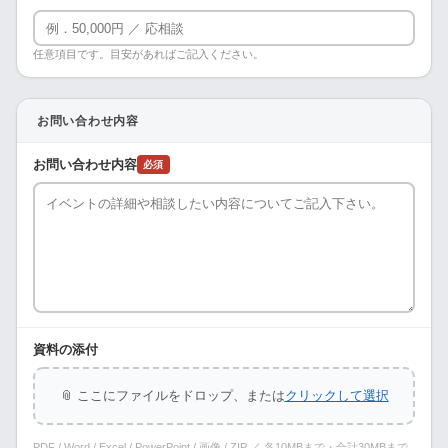
任意項目です。目安があればご記入ください。
お問い合わせ内容
お問い合わせ内容
必須
資料の添付
📎 ここにファイルをドロップ、または
クリックして選択
PDF / Word / Excel / PowerPoint / 画像 / ZIP ／ 各10MBまで・合計30MBまで