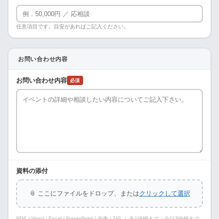
任意項目です。目安があればご記入ください。
お問い合わせ内容
お問い合わせ内容
必須
資料の添付
📎 ここにファイルをドロップ、または
クリックして選択
PDF / Word / Excel / PowerPoint / 画像 / ZIP ／ 各10MBまで・合計30MBまで