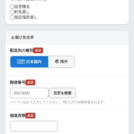
設営撤去
軒先渡し
指定場所渡し
お届け先住所
配送先の種別
必須
🌏 海外
🇯🇵 日本国内
郵便番号
必須
住所を検索
ハイフン込みで入力してください。7桁入力で自動検索されます。
都道府県
必須