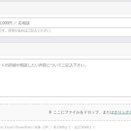
です。目安があればご記入ください。
📎 ここにファイルをドロップ、または
クリック
ord / Excel / PowerPoint / 画像 / ZIP ／ 各10MBまで・合計30MBまで