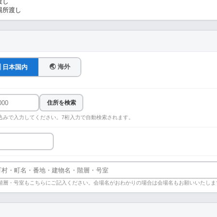
渡し
場所渡し
🌏 海外
🇵 日本国内
住所を検索
込みで入力してください。7桁入力で自動検索されます。
階層・号室もこちらにご記入ください。会場名がおわかりの場合は会場名もお願いいたしま