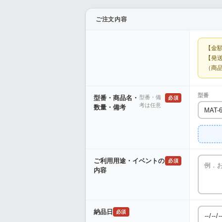
ご注文内容
【金
【発
（商
型番
型番・商品名・
型番・備
必須
考は任意
数量・備考
ご利用用途・イベントの
必須
内容
納品日
必須