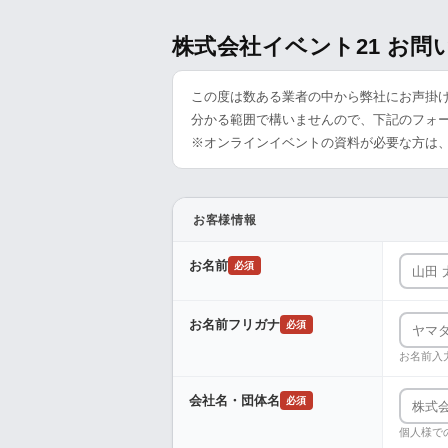
株式会社イベント21 お
この度は数ある業者の中から弊社にお声掛
分かる範囲で構いませんので、下記のフォ
※オンラインイベントの資料が必要な方は
お客様情報
お名前
必須
お名前フリガナ
必須
お名前入
会社名・団体名
必須
個人様で