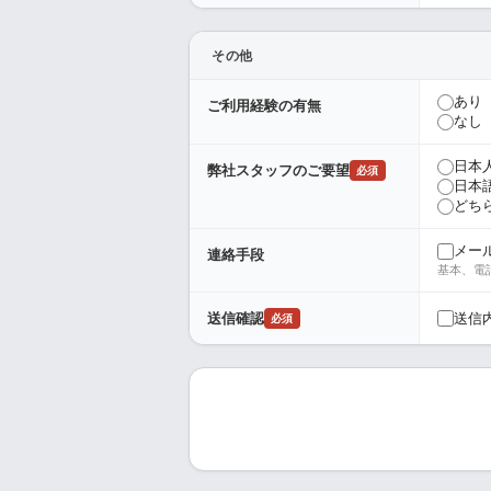
その他
あり
ご利用経験の有無
なし
日本
弊社スタッフのご要望
必須
日本
どち
メー
連絡手段
基本、電
送信
送信確認
必須