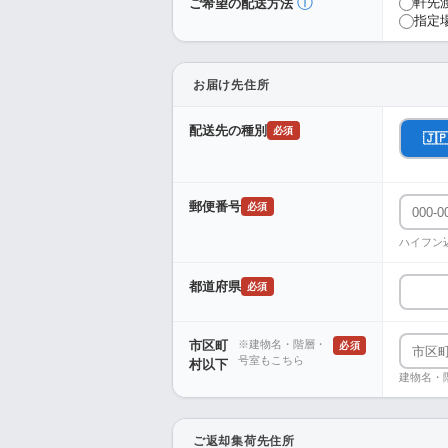
ⓘ
軒先
ご希望の配送方法
指定
お届け先住所
配送先の種別
必須
🇯
郵便番号
必須
ハイフン
都道府県
必須
市区町
※建物名・階層・
必須
号室もこちら
村以下
建物名・
ご返却集荷先住所