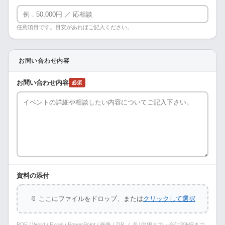
任意項目です。目安があればご記入ください。
お問い合わせ内容
お問い合わせ内容
必須
資料の添付
📎 ここにファイルをドロップ、または
クリックして選択
PDF / Word / Excel / PowerPoint / 画像 / ZIP ／ 各10MBまで・合計30MBまで