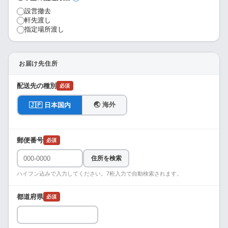
設営撤去
軒先渡し
指定場所渡し
お届け先住所
配送先の種別
必須
🌏 海外
🇯🇵 日本国内
郵便番号
必須
住所を検索
ハイフン込みで入力してください。7桁入力で自動検索されます。
都道府県
必須