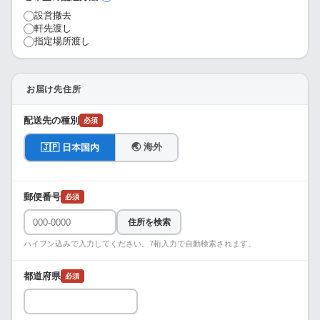
設営撤去
軒先渡し
指定場所渡し
お届け先住所
配送先の種別
必須
🌏 海外
🇯🇵 日本国内
郵便番号
必須
住所を検索
ハイフン込みで入力してください。7桁入力で自動検索されます。
都道府県
必須