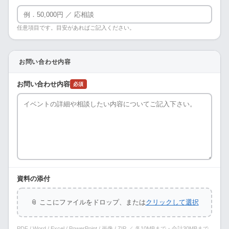
任意項目です。目安があればご記入ください。
お問い合わせ内容
お問い合わせ内容
必須
資料の添付
📎 ここにファイルをドロップ、または
クリックして選択
PDF / Word / Excel / PowerPoint / 画像 / ZIP ／ 各10MBまで・合計30MBまで