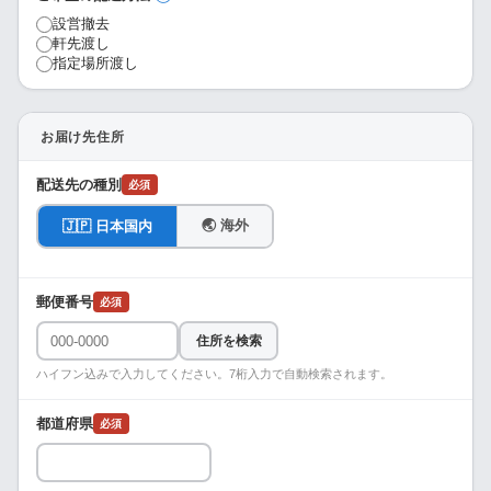
設営撤去
軒先渡し
指定場所渡し
お届け先住所
配送先の種別
必須
🌏 海外
🇯🇵 日本国内
郵便番号
必須
住所を検索
ハイフン込みで入力してください。7桁入力で自動検索されます。
都道府県
必須