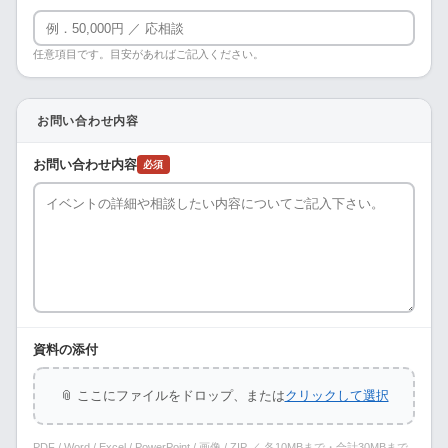
任意項目です。目安があればご記入ください。
お問い合わせ内容
お問い合わせ内容
必須
資料の添付
📎 ここにファイルをドロップ、または
クリックして選択
PDF / Word / Excel / PowerPoint / 画像 / ZIP ／ 各10MBまで・合計30MBまで