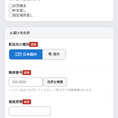
設営撤去
軒先渡し
指定場所渡し
お届け先住所
配送先の種別
必須
🌏 海外
🇯🇵 日本国内
郵便番号
必須
住所を検索
ハイフン込みで入力してください。7桁入力で自動検索されます。
都道府県
必須