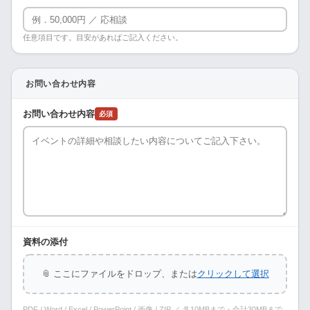
任意項目です。目安があればご記入ください。
お問い合わせ内容
お問い合わせ内容
必須
資料の添付
📎 ここにファイルをドロップ、または
クリックして選択
PDF / Word / Excel / PowerPoint / 画像 / ZIP ／ 各10MBまで・合計30MBまで