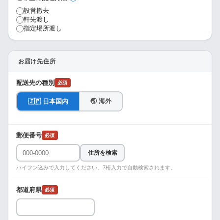
設営撤去
軒先渡し
指定場所渡し
お届け先住所
配送先の種別
必須
🌏 海外
🇯🇵 日本国内
郵便番号
必須
住所を検索
ハイフン込みで入力してください。7桁入力で自動検索されます。
都道府県
必須