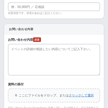
任意項目です。目安があればご記入ください。
お問い合わせ内容
お問い合わせ内容
必須
資料の添付
📎 ここにファイルをドロップ、または
クリックして選択
PDF / Word / Excel / PowerPoint / 画像 / ZIP ／ 各10MBまで・合計30MBまで