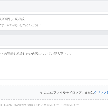
です。目安があればご記入ください。
📎 ここにファイルをドロップ、または
クリック
ord / Excel / PowerPoint / 画像 / ZIP ／ 各10MBまで・合計30MBまで