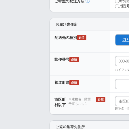
ⓘ
軒先
ご希望の配送方法
指定
お届け先住所
配送先の種別
必須
🇯
郵便番号
必須
ハイフン
都道府県
必須
市区町
※建物名・階層・
必須
号室もこちら
村以下
建物名・
ご返却集荷先住所