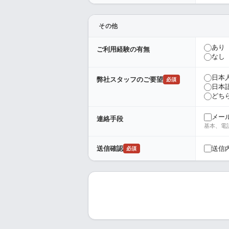
その他
あり
ご利用経験の有無
なし
日本
弊社スタッフのご要望
必須
日本
どち
メー
連絡手段
基本、電
送信
送信確認
必須