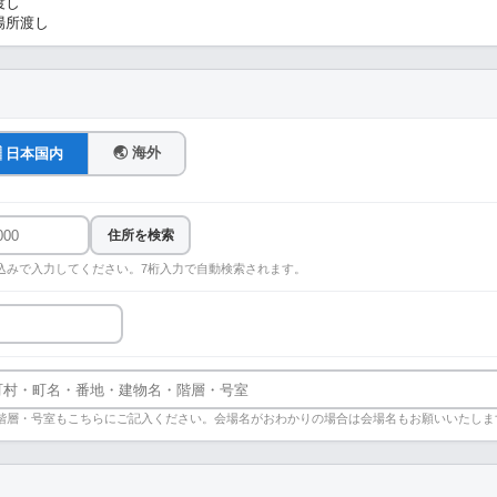
渡し
場所渡し
🌏 海外
🇵 日本国内
住所を検索
込みで入力してください。7桁入力で自動検索されます。
階層・号室もこちらにご記入ください。会場名がおわかりの場合は会場名もお願いいたしま