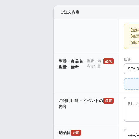
ご注文内容
【金
【発
（商
型番
型番・商品名・
型番・備
必須
考は任意
数量・備考
ご利用用途・イベントの
必須
内容
納品日
必須