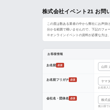
株式会社イベント21 お
この度は数ある業者の中から弊社にお声掛
分かる範囲で構いませんので、下記のフォ
※オンラインイベントの資料が必要な方は
お客様情報
お名前
必須
お名前フリガナ
必須
お名前入
会社名・団体名
必須
個人様で