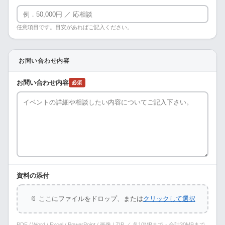
任意項目です。目安があればご記入ください。
お問い合わせ内容
お問い合わせ内容
必須
資料の添付
📎 ここにファイルをドロップ、または
クリックして選択
PDF / Word / Excel / PowerPoint / 画像 / ZIP ／ 各10MBまで・合計30MBまで