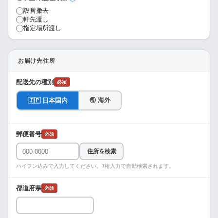
設営撤去
軒先渡し
指定場所渡し
お届け先住所
配送先の種別
必須
🌏 海外
🇯🇵 日本国内
郵便番号
必須
住所を検索
ハイフン込みで入力してください。7桁入力で自動検索されます。
都道府県
必須