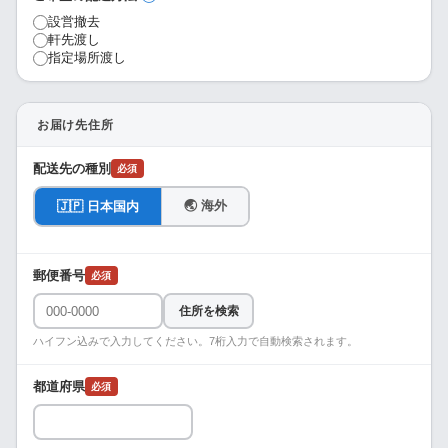
設営撤去
軒先渡し
指定場所渡し
お届け先住所
配送先の種別
必須
🌏 海外
🇯🇵 日本国内
郵便番号
必須
住所を検索
ハイフン込みで入力してください。7桁入力で自動検索されます。
都道府県
必須