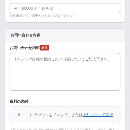
任意項目です。目安があればご記入ください。
お問い合わせ内容
お問い合わせ内容
必須
資料の添付
📎 ここにファイルをドロップ、または
クリックして選択
PDF / Word / Excel / PowerPoint / 画像 / ZIP ／ 各10MBまで・合計30MBまで