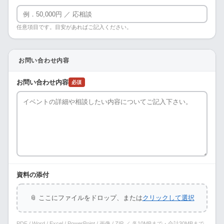
任意項目です。目安があればご記入ください。
お問い合わせ内容
お問い合わせ内容
必須
資料の添付
📎 ここにファイルをドロップ、または
クリックして選択
PDF / Word / Excel / PowerPoint / 画像 / ZIP ／ 各10MBまで・合計30MBまで