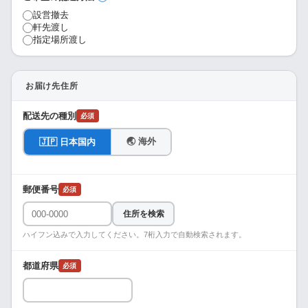
設営撤去
軒先渡し
指定場所渡し
お届け先住所
配送先の種別
必須
🌏 海外
🇯🇵 日本国内
郵便番号
必須
住所を検索
ハイフン込みで入力してください。7桁入力で自動検索されます。
都道府県
必須