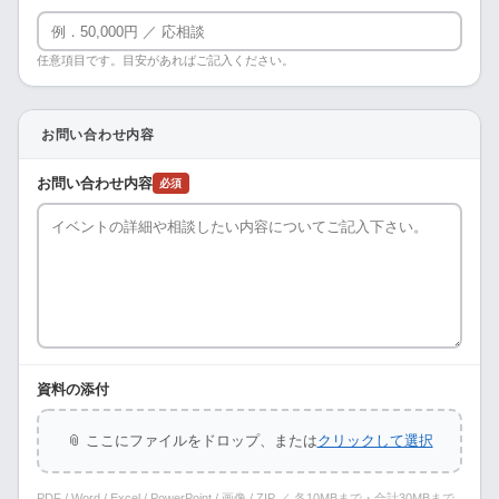
任意項目です。目安があればご記入ください。
お問い合わせ内容
お問い合わせ内容
必須
資料の添付
📎 ここにファイルをドロップ、または
クリックして選択
PDF / Word / Excel / PowerPoint / 画像 / ZIP ／ 各10MBまで・合計30MBまで