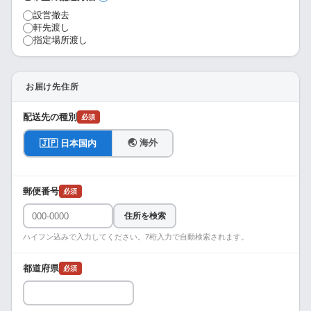
設営撤去
軒先渡し
指定場所渡し
お届け先住所
配送先の種別
必須
🌏 海外
🇯🇵 日本国内
郵便番号
必須
住所を検索
ハイフン込みで入力してください。7桁入力で自動検索されます。
都道府県
必須