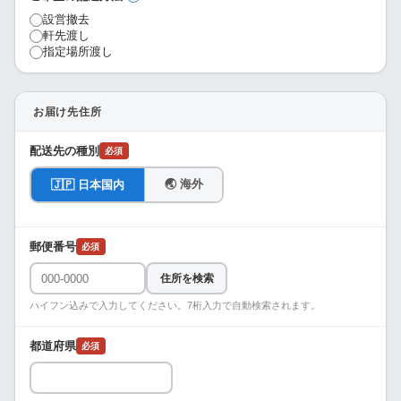
設営撤去
軒先渡し
指定場所渡し
お届け先住所
配送先の種別
必須
🌏 海外
🇯🇵 日本国内
郵便番号
必須
住所を検索
ハイフン込みで入力してください。7桁入力で自動検索されます。
都道府県
必須