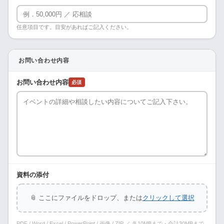
任意項目です。目安があればご記入ください。
お問い合わせ内容
お問い合わせ内容
必須
資料の添付
📎 ここにファイルをドロップ、または
クリックして選択
PDF / Word / Excel / PowerPoint / 画像 / ZIP ／ 各10MBまで・合計30MBまで