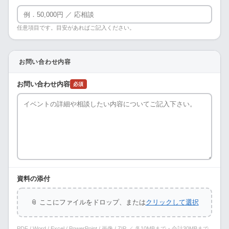
任意項目です。目安があればご記入ください。
お問い合わせ内容
お問い合わせ内容
必須
資料の添付
📎 ここにファイルをドロップ、または
クリックして選択
PDF / Word / Excel / PowerPoint / 画像 / ZIP ／ 各10MBまで・合計30MBまで